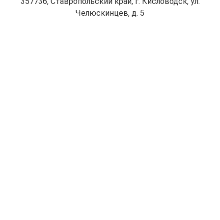
357736, Ставропольский край, г. Кисловодск, ул.
Челюскинцев, д. 5