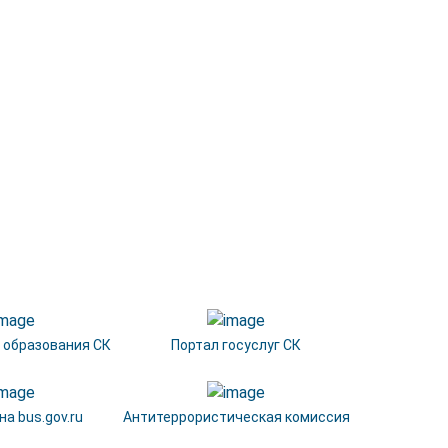
 образования СК
Портал госуслуг СК
а bus.gov.ru
Антитеррористическая комиссия