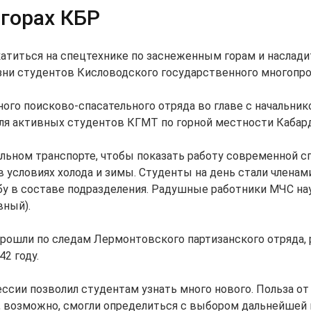
 горах КБР
окатиться на спецтехнике по заснеженным горам и наслади
изни студентов Кисловодского государственного многопр
ого поисково-спасательного отряда во главе с начальн
ля активных студентов КГМТ по горной местности Кабард
ельном транспорте, чтобы показать работу современной с
 условиях холода и зимы. Студенты на день стали членам
у в составе подразделения. Радушные работники МЧС нау
вный).
прошли по следам Лермонтовского партизанского отряда,
2 году.
сии позволил студентам узнать много нового. Польза от 
 и, возможно, смогли определиться с выбором дальнейшей