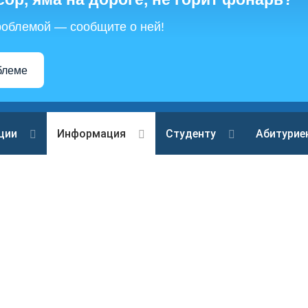
роблемой — сообщите о ней!
блеме
ции
Информация
Студенту
Абитурие