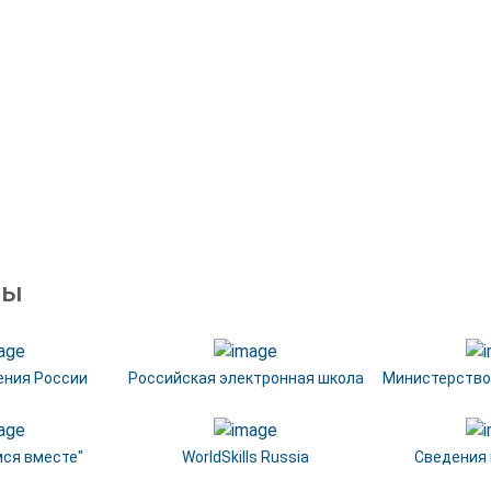
ры
ния России
Российская электронная школа
Министерство
мся вместе"
WorldSkills Russia
Сведения н